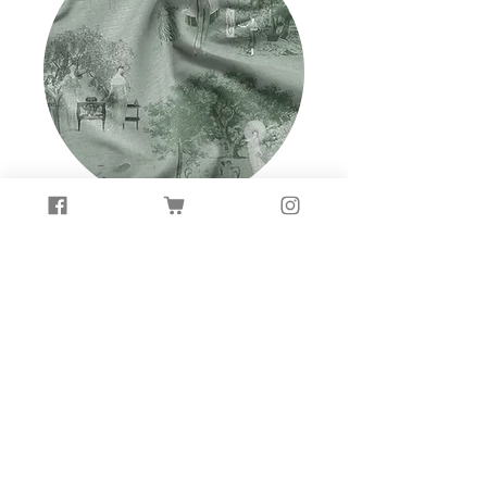
FABRIC
Tessuto
FURNITURE
WALLPAPER
FABRIC
Subscribe Now