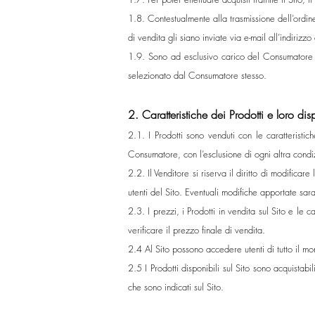
1.8. Contestualmente alla trasmissione dell’ordine
di vendita gli siano inviate via e-mail all’indirizz
1.9. Sono ad esclusivo carico del Consumatore le 
selezionato dal Consumatore stesso.
2. Caratteristiche dei Prodotti e loro di
2.1. I Prodotti sono venduti con le caratteristic
Consumatore, con l’esclusione di ogni altra condi
2.2. Il Venditore si riserva il diritto di modifica
utenti del Sito. Eventuali modifiche apportate sar
2.3. I prezzi, i Prodotti in vendita sul Sito e le 
verificare il prezzo finale di vendita.
2.4 Al Sito possono accedere utenti di tutto il mo
2.5 I Prodotti disponibili sul Sito sono acquista
che sono indicati sul Sito.