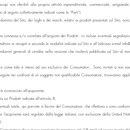
copi non riferibili alla propria attività imprenditoriale, commerciale, artigianale
i seguito collettivamente indicati come le “Parti”).
 dominio del Sito, dei loghi e dei marchi relativi ai prodotti presentati sul Sito, non
onnessa e/o correlata all’acquisto dei Prodotti - ivi incluse eventuali segnalazioni
ditore ai recapiti e secondo le modalità indicate sul Sito e all’indirizzo e-mail
info
dizioni generali di vendita nella versione che risulterà pubblicata sul Sito al mo
o e come tale è inteso ad uso esclusivo dei Consumatori. Sono invitati a non ese
guite nei confronti di un soggetto non qualificabile Consumatore, troveranno applic
arà riconosciuto all’acquirente;
 sui Prodotti indicata all’articolo 8;
entuali tutele, qui previste in favore del Consumatore, che riflettono o sono conformi
re e l’acquirente sarà regolato dalla legge italiana, con esclusione della United Na
0.
o, il Consumatore deve avere raggiunto la maggiore età (18 anni) ed essere munito del