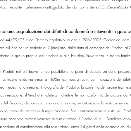
tetta, mediante trasferimento crittografato dei dati con sistema SSL (SecureSocket
ditore, segnalazione dei difetti di conformità e interventi in garanz
europea 44/99/CE e del Decreto legislativo italiano n. 206/2005 (Codice del consu
cate sul Sito per un periodo di 2 (due) anni dalla data di consegna dei Prodotti al 
forme a quello proprio del Prodotto e alle istruzioni/avvertenze in merito fornite 
i Prodotti nel più breve tempo possibile e, a pena di decadenza dalla presente 
erta, trasmettendo via e-mail a
info@millesimidesign.com
, con indicazione del difet
so medesimo (almeno n. 1 fotografia del Prodotto, la conferma dell’ordine trasmess
cumentazione, il Venditore valuterà i difetti e le non conformità denunciate dal
rmità del Prodotto, deciderà, a propria discrezione, se autorizzare la restituzione d
imo nel corso del processo di registrazione al Sito. L’autorizzazione a restituire i Pr
ssere accertata successivamente alla restituzione. I Prodotti di cui il Venditore abb
azione di autorizzazione alla restituzione, entro 14 giorni dalla denuncia del dife