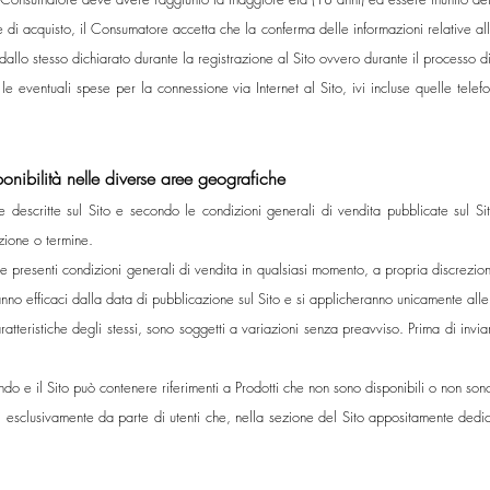
 di acquisto, il Consumatore accetta che la conferma delle informazioni relative all’
o dallo stesso dichiarato durante la registrazione al Sito ovvero durante il processo d
eventuali spese per la connessione via Internet al Sito, ivi incluse quelle telefo
sponibilità nelle diverse aree geografiche
he descritte sul Sito e secondo le condizioni generali di vendita pubblicate sul S
zione o termine.
re le presenti condizioni generali di vendita in qualsiasi momento, a propria discrezi
anno efficaci dalla data di pubblicazione sul Sito e si applicheranno unicamente alle
caratteristiche degli stessi, sono soggetti a variazioni senza preavviso. Prima di invi
ndo e il Sito può contenere riferimenti a Prodotti che non sono disponibili o non sono
bili esclusivamente da parte di utenti che, nella sezione del Sito appositamente dedi