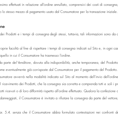
o effettuati in relazione all’ordine annullato, comprensivi dei costi di consegna,
ndo lo stesso mezzo di pagamento usato dal Consumatore per la transazione iniziale.
one
dei Prodotti e i tempi di consegna degli stessi, tuttavia, tali informazioni sono da
roprie facoltà al fine di rispettare i tempi di consegna indicati sul Sito e, in ogni
quello in cui il Consumatore ha trasmesso l’ordine.
 parte del Venditore, dovuta alla indisponibilità, anche temporanea, del Prodotto,
me eventualmente già corrisposte dal Consumatore per il pagamento del Prodotto.
sumatore avverrà nella modalità indicata sul Sito al momento dell’invio dell’ordi
 ricevimento dei Prodotti, che la consegna sia corretta e comprenda tutti e soli i pr
otti ricevuti o di loro difformità rispetto all’ordine effettuato. Qualora la confezion
anneggiati, il Consumatore è invitato a rifiutare la consegna da parte del vettor
r. 5.4. senza che il Consumatore abbia formulato contestazioni nei confronti del