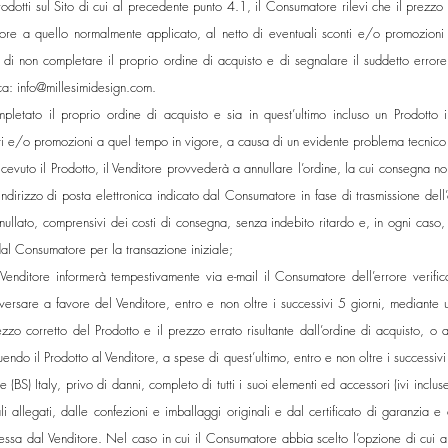
dotti sul Sito di cui al precedente punto 4.1, il Consumatore rilevi che il prezzo
riore a quello normalmente applicato, al netto di eventuali sconti e/o promozion
 di non completare il proprio ordine di acquisto e di segnalare il suddetto errore
ica:
info@millesimidesign.com
.
letato il proprio ordine di acquisto e sia in quest’ultimo incluso un Prodotto i
ti e/o promozioni a quel tempo in vigore, a causa di un evidente problema tecnico ve
evuto il Prodotto, il Venditore provvederà a annullare l’ordine, la cui consegna no
’indirizzo di posta elettronica indicato dal Consumatore in fase di trasmissione de
nnullato, comprensivi dei costi di consegna, senza indebito ritardo e, in ogni caso, 
al Consumatore per la transazione iniziale;
l Venditore informerà tempestivamente via e-mail il Consumatore dell’errore verif
 versare a favore del Venditore, entro e non oltre i successivi 5 giorni, mediante 
ezzo corretto del Prodotto e il prezzo errato risultante dall’ordine di acquisto, o 
do il Prodotto al Venditore, a spese di quest’ultimo, entro e non oltre i successivi
Italy, privo di danni, completo di tutti i suoi elementi ed accessori (ivi incluse le
li allegati, dalle confezioni e imballaggi originali e dal certificato di garanz
messa dal Venditore. Nel caso in cui il Consumatore abbia scelto l’opzione di cui a