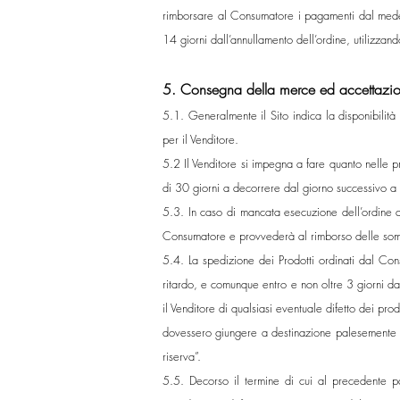
rimborsare al Consumatore i pagamenti dal medesim
14 giorni dall’annullamento dell’ordine, utilizza
5. Consegna della merce ed accettazi
5.1. Generalmente il Sito indica la disponibilità 
per il Venditore.
5.2 Il Venditore si impegna a fare quanto nelle p
di 30 giorni a decorrere dal giorno successivo a 
5.3. In caso di mancata esecuzione dell’ordine da
Consumatore e provvederà al rimborso delle som
5.4. La spedizione dei Prodotti ordinati dal Con
ritardo, e comunque entro e non oltre 3 giorni dal
il Venditore di qualsiasi eventuale difetto dei prod
dovessero giungere a destinazione palesemente d
riserva”.
5.5. Decorso il termine di cui al precedente pa