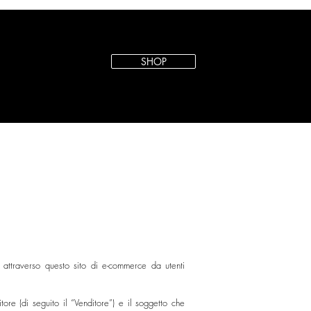
SHOP
o attraverso questo sito di e-commerce da utenti
ore (di seguito il “Venditore”) e il soggetto che