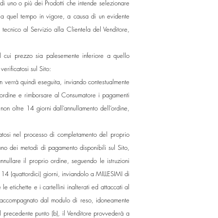
 di uno o più dei Prodotti che intende selezionare
i a quel tempo in vigore, a causa di un evidente
 tecnico al Servizio alla Clientela del Venditore,
l cui prezzo sia palesemente inferiore a quello
rificatosi sul Sito:
n verrà quindi eseguita, inviando contestualmente
ll’ordine e rimborsare al Consumatore i pagamenti
non oltre 14 giorni dall’annullamento dell’ordine,
icatosi nel processo di completamento del proprio
uno dei metodi di pagamento disponibili sul Sito,
annullare il proprio ordine, seguendo le istruzioni
 14 (quattordici) giorni, inviandolo a MILLESIMI di
 etichette e i cartellini inalterati ed attaccati al
ia e accompagnato dal modulo di reso, idoneamente
l precedente punto (b), il Venditore provvederà a