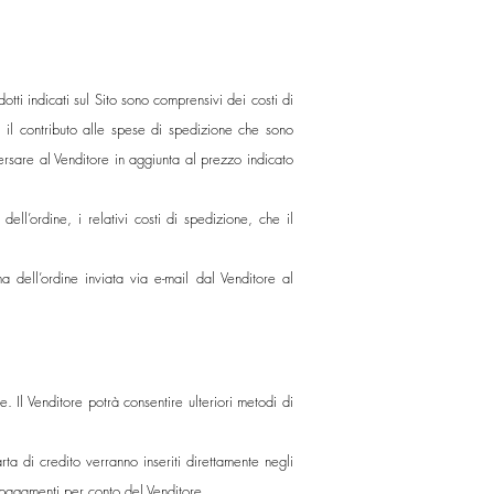
otti indicati sul Sito sono comprensivi dei costi di
o il contributo alle spese di spedizione che sono
sare al Venditore in aggiunta al prezzo indicato
ll’ordine, i relativi costi di spedizione, che il
 dell’ordine inviata via e-mail dal Venditore al
. Il Venditore potrà consentire ulteriori metodi di
ta di credito verranno inseriti direttamente negli
pagamenti per conto del Venditore.