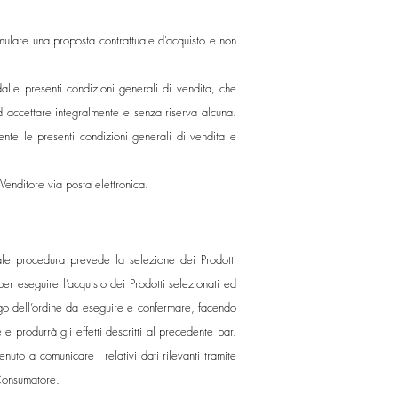
rmulare una proposta contrattuale d’acquisto e non
alle presenti condizioni generali di vendita, che
ad accettare integralmente e senza riserva alcuna.
ente le presenti condizioni generali di vendita e
Venditore via posta elettronica.
Tale procedura prevede la selezione dei Prodotti
per eseguire l’acquisto dei Prodotti selezionati ed
pilogo dell’ordine da eseguire e confermare, facendo
e produrrà gli effetti descritti al precedente par.
nuto a comunicare i relativi dati rilevanti tramite
l Consumatore.