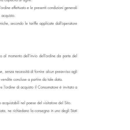
ordine effettuato e le presenti condizioni generali
i acquisto.
niche, secondo le tariffe applicate dall’operatore
ito al momento dell’invio dell’ordine da parte del
one, senza necessità di fornire alcun preavviso agli
 vendite concluse a partire da tale data.
are l’ordine di acquisto il Consumatore è invitato a
 acquistabili nel paese del visitatore del Sito.
cata, ne richiedano la consegna in uno degli Stati