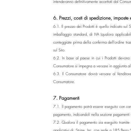
intenderanno definitivamente accettati dal Consu
6. Prezzi, costi di spedizione, imposte 
6.1. Il prezzo dei Prodotti è quello indicato sul S
imballaggio standard, di IVA (qualora applicabil
conteggiate prima della conferma dell’ordine tr
sul Sito.
6.2. In base al paese in cui i Prodotti devono e
Consumatore si impegna a versare in aggiunta al 
6.3. Il Consumatore dovrà versare al Venditore 
Consumatore.
7. Pagamenti
7.1. Il pagamento potrà essere eseguito con carta 
pagamento, indicandoli nella sezione pagamenti d
7.2. Qualora il pagamento sia eseguito tramite ca
applicativi di Stripe, Inc. con sede a 185 Berr