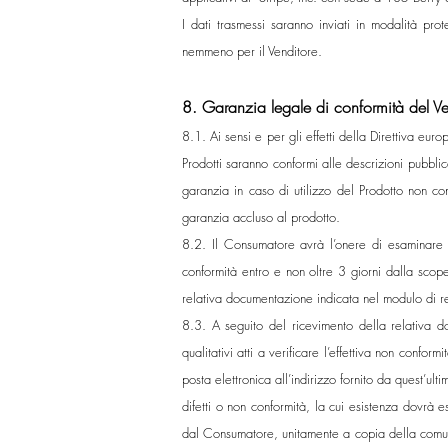
I dati trasmessi saranno inviati in modalità pro
nemmeno per il Venditore.
8. Garanzia legale di conformità del Ven
8.1. Ai sensi e per gli effetti della Direttiva 
Prodotti saranno conformi alle descrizioni pubbli
garanzia in caso di utilizzo del Prodotto non con
garanzia accluso al prodotto.
8.2. Il Consumatore avrà l’onere di esaminare 
conformità entro e non oltre 3 giorni dalla scop
relativa documentazione indicata nel modulo di re
8.3. A seguito del ricevimento della relativa do
qualitativi atti a verificare l’effettiva non confo
posta elettronica all’indirizzo fornito da quest’ult
difetti o non conformità, la cui esistenza dovrà e
dal Consumatore, unitamente a copia della comunic