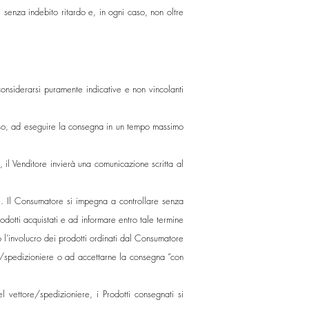
 senza indebito ritardo e, in ogni caso, non oltre
 considerarsi puramente indicative e non vincolanti
 caso, ad eseguire la consegna in un tempo massimo
 il Venditore invierà una comunicazione scritta al
ne. Il Consumatore si impegna a controllare senza
odotti acquistati e ad informare entro tale termine
e o l’involucro dei prodotti ordinati dal Consumatore
e/spedizioniere o ad accettarne la consegna “con
 vettore/spedizioniere, i Prodotti consegnati si