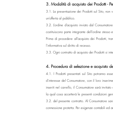
3. Modalità di acquisto dei Prodotti - P
3.1. La presentazione dei Prodotti sul Sito, non 
un’offerta al pubblico.
3.2. L’ordine d’acquisto inviato dal Consumatore
costituiscono parte integrante dell’ordine stesso
Prima di procedere all’acquisto dei Prodotti, tr
l’informativa sul diritto di recesso.
3.3. Ogni contratto di acquisto dei Prodotti si in
4. Procedura di selezione e acquisto de
4.1. I Prodotti presentati sul Sito potranno es
d’interesse del Consumatore, con il loro inserimen
inseriti nel carrello, il Consumatore sarà invitato
la qual cosa accetterà le presenti condizioni gene
3.2. del presente contratto. Al Consumatore sarà a
connessione protetta. Per esigenze contabili ed amm