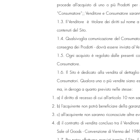
procede all’acquisto di uno o più Prodotti per s
“Consumatore”;; Venditore e Consumatore saranno d
1.3. Il Venditore è titolare dei diritti sul nome a
contenuti del Sito.
1.4. Qualsivoglia comunicazione del Consumatore c
consegna dei Prodotti - dovrà essere inviata al Ven
1.5. Ogni acquisto è regolato dalle presenti con
Consumatore.
1.6. Il Sito è dedicato alla vendita al dettagli
Consumatori. Qualora una o più vendite siano ese
ma, in deroga a quanto previsto nelle stesse:
a) il diritto di recesso di cui all’articolo 10 non s
b) l’acquirente non potrà beneficiare della garanzia
c) all’acquirente non saranno riconosciute altre ev
d) il contratto di vendita concluso tra il Vendito
Sale of Goods - Convenzione di Vienna del 198
1.7. Per poter effettuare acquisti tramite il Sit