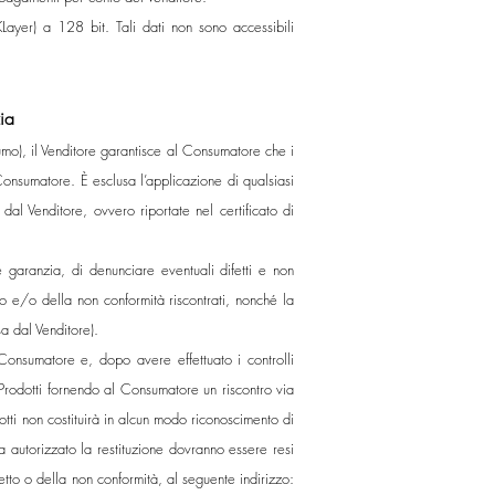
KLayer) a 128 bit. Tali dati non sono accessibili
ia
mo), il Venditore garantisce al Consumatore che i
Consumatore. È esclusa l’applicazione di qualsiasi
dal Venditore, ovvero riportate nel certificato di
garanzia, di denunciare eventuali difetti e non
to e/o della non conformità riscontrati, nonché la
a dal Venditore).
 Consumatore e, dopo avere effettuato i controlli
ei Prodotti fornendo al Consumatore un riscontro via
odotti non costituirà in alcun modo riconoscimento di
ia autorizzato la restituzione dovranno essere resi
tto o della non conformità, al seguente indirizzo: