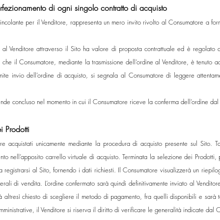
erfezionamento di ogni singolo contratto di acquisto
vincolante per il Venditore, rappresenta un mero invito rivolto al Consumatore a fo
 al Venditore attraverso il Sito ha valore di proposta contrattuale ed è regolato d
 e che il Consumatore, mediante la trasmissione dell’ordine al Venditore, è tenuto 
amite invio dell’ordine di acquisto, si segnala al Consumatore di leggere attentam
tende concluso nel momento in cui il Consumatore riceve la conferma dell’ordine dal 
i Prodotti
sere acquistati unicamente mediante la procedura di acquisto presente sul Sito. 
to nell’apposito carrello virtuale di acquisto. Terminata la selezione dei Prodotti, 
 a registrarsi al Sito, fornendo i dati richiesti. Il Consumatore visualizzerà un rie
rali di vendita. L’ordine confermato sarà quindi definitivamente inviato al Venditore 
ltresì chiesto di scegliere il metodo di pagamento, fra quelli disponibili e sarà te
inistrative, il Venditore si riserva il diritto di verificare le generalità indicate da