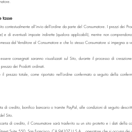
matore.
e tasse
ito contestualmente all’invio dell’ordine da parte del Consumatore. I prezzi dei Prod
e) e di eventuali imposte indirette (qualora applicabili), mentre non comprendon
asmessa dal Venditore al Consumatore e che lo stesso Consumatore si impegna a ver
ssere consegnati saranno visualizzati sul Sito, durante il processo di creazione de
prezzo dei Prodotti ordinati.
il prezzo totale, come riportato nell’ordine confermato a seguito della conferma
di credito, bonifico bancario o tramite PayPal, alle condizioni di seguito descritte
el Sito.
rta di credito, il Consumatore sarà trasferito su un sito protetto e i dati della car
y Street Suite 550, San Francisco, CA 94107 U.S.A., operatore che si occupa dei 