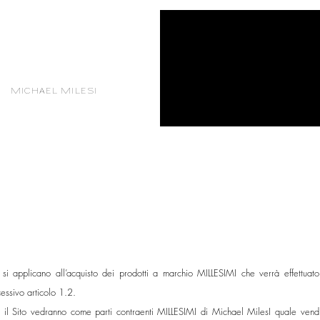
MICHAEL MILESI
 si applicano all’acquisto dei prodotti a marchio MILLESIMI che verrà effettuat
essivo articolo 1.2.
so il Sito vedranno come parti contraenti MILLESIMI di Michael MilesI quale vendit