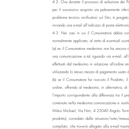
4.2. Ove durante il processo di selezione dei Pro
per il successivo acquisto sia palesemente infe
problema tecnico verificatosi sul Sito, è pregato
inviando una e-mail all’indirizzo di posta elettron
4.3. Nei casi in cui il Consumatore abbia comp
normalmente applicato, al netto di eventuali scon
(a) se il Consumatore medesimo non ha ancora ric
una comunicazione a tal riguardo via e-mail, all
effettuati dal medesimo in relazione all’ordine a
utilizzando lo stesso mezzo di pagamento usato d
(b) se il Consumatore ha ricevuto il Prodotto, i
ordine, offrendo al medesimo, in alternativa, di
l’importo corrispondente alla differenza tra il pr
contenute nella medesima comunicazione e restituen
Milesi Michael, Via Nim, 4 25040 Angolo Terme (BS) 
prodotto), corredato dalle istruzioni/note/manua
compilato, che troverà allegato alla e-mail tras