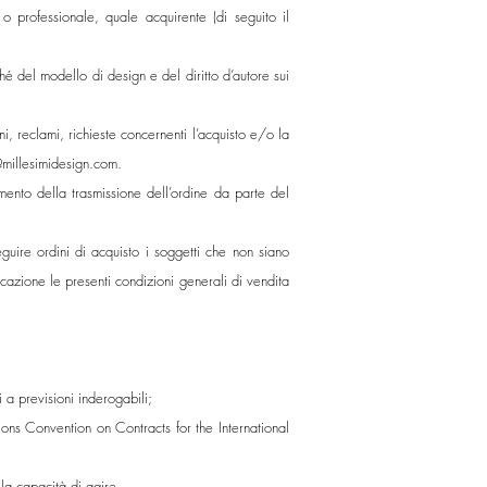
 o professionale, quale acquirente (di seguito il
ché del modello di design e del diritto d’autore sui
, reclami, richieste concernenti l’acquisto e/o la
@millesimidesign.com
.
mento della trasmissione dell’ordine da parte del
guire ordini di acquisto i soggetti che non siano
azione le presenti condizioni generali di vendita
 a previsioni inderogabili;
tions Convention on Contracts for the International
la capacità di agire.