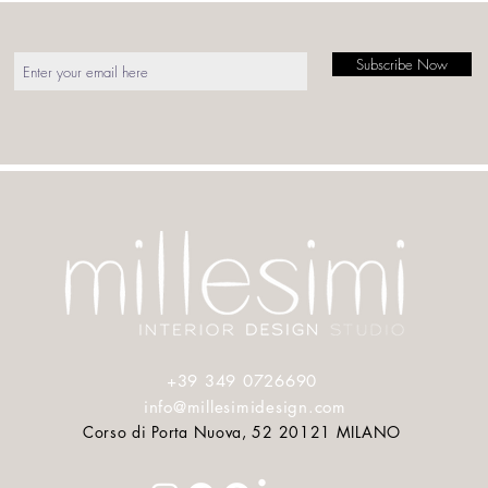
Prodotto 
MADE IN
Subscribe Now
Dimensio
Materiale
Finiture d
-
Travert
- Calaca
Press
Press
About
Contact
Ogni sin
(valutaz
Costo Tra
successiv
+39 349 0726690
info@millesimidesign.com
Corso di Porta Nuova, 52 20121 MILANO