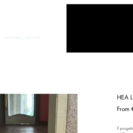
MICHAEL MILESI
HEA 
From
Il proget