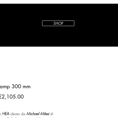
SHOP
Lamp 300 mm
Sale
€2,105.00
Price
to
HEA
ideato da
Michael Milesi
di