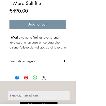
Il Moro Soft Blu
Price
€490.00
Add to Cart
I Mori
diventano
Soft
attraverso una
lavorazione lussuosa e ricercata che
ottiene l’effetto del velluto, sia al tatto che
alla vista.
La Mora e il Moro Soft si fanno notare
Tempi di consegna:
con il loro tocco delicato nella variante
nera e rubino.
10/20 giorni lavorativi
I pouf dall’effetto velluto hanno la
capacità di adattarsi a qualsiasi stile
d’interni, vintage, retrò ma anche
contemporaneo.
La manifattura delle sedute / tavolini
I
Mori
è stata realizzata con procedimenti
Subscribe Now