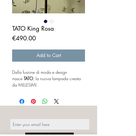
TATO King Rosa
Price
€490.00
Add to Cart
Dalla fusione di moda e design
nasce
TATO
, la nuova lampada creata
da MILLESIMI.
Il baby bustino liberato dal concetto di
“mannequin”, diventa un vero e proprio
protagonista del lighting design. Il
manichino al di fuori del suo contesto
originale assume un significato diverso.
Ad un occhio distratto appare come un
semplice busto sartoriale senza arte nè
parte, ma quando si accende avviene la