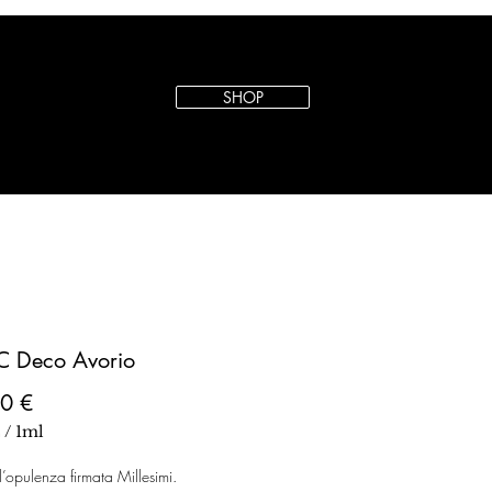
SHOP
C Deco Avorio
Prezzo
0 €
€
/
1ml
€
opulenza firmata Millesimi.