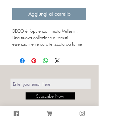
43,00 €
ogni
Aggiungi al carrello
1
Millilitro
DECO è l’opulenza firmata Millesimi.
Una nuova collezione di tessuti
essenzialmente caratterizzata da forme
semplici e lineari, in grado di trasmettere
un’elegante simmetria agli ambienti.
Il lusso degli anni 20 del ‘900 espresso
da linee curve alternate a geometrie,
semplificazioni e simbolismi.
Le trame Art Déco riassunte in un pattern
iconico sinonimo di raffinatezza di una
Subscribe Now
moda che in realtà non è mai passata di
moda.
Dettagli:
Stampa: Deco Blu
Size: Largh. tessuto 140 cm