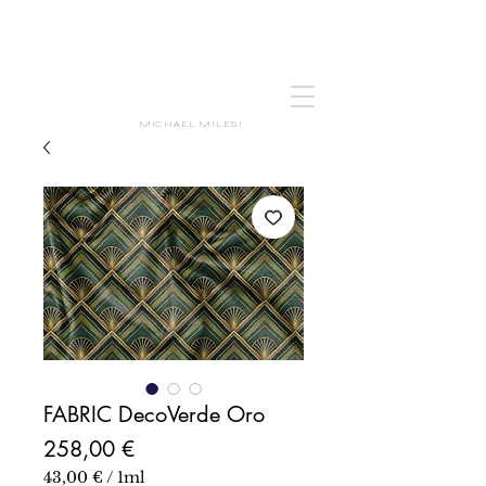
MICHAEL MILESI
FABRIC DecoVerde Oro
Prezzo
258,00 €
43,00 €
/
1ml