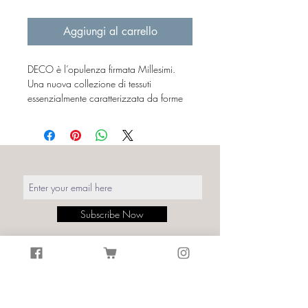
43,00 €
ogni
Aggiungi al carrello
1
Millilitro
DECO è l’opulenza firmata Millesimi.
Una nuova collezione di tessuti
essenzialmente caratterizzata da forme
semplici e lineari, in grado di trasmettere
un’elegante simmetria agli ambienti.
Il lusso degli anni 20 del ‘900 espresso
da linee curve alternate a geometrie,
semplificazioni e simbolismi.
Le trame Art Déco riassunte in un pattern
iconico sinonimo di raffinatezza di una
Subscribe Now
moda che in realtà non è mai passata di
moda.
Dettagli:
Stampa: Deco Verde/Oro
Size: Largh. tessuto 140 cm