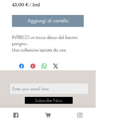
43,00 €
/
1ml
43,00 €
ogni
Aggiungi al carrello
1
Millilitro
INTRECCI un tocco décor dal fascino
parigino.
Una collezione ispirata da una
passeggiata a Montmartre, i colori e le
texture dei bistrot traferiti su parete e su
tessuti stampati.
La creatività e la produzione italiana
si fonde con i simboli dell’artigianato e
della tradizione francese, il fascino dei
loro intrecci è
intramontabile.
Subscribe Now
Dettagli:
Stampa: Intrecci Le Consulat Rosa
Size: Largh. tessuto 140 cm
Materiale: 100% cotone