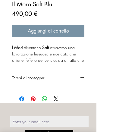
Il Moro Soft Blu
Prezzo
490,00 €
Aggiungi al carrello
I Mori
diventano
Soft
attraverso una
lavorazione lussuosa e ricercata che
ottiene l’effetto del velluto, sia al tatto che
alla vista.
La Mora e il Moro Soft si fanno notare
Tempi di consegna:
con il loro tocco delicato nella variante
nera e rubino.
10/20 giorni lavorativi
I pouf dall’effetto velluto hanno la
capacità di adattarsi a qualsiasi stile
d’interni, vintage, retrò ma anche
contemporaneo.
La manifattura delle sedute / tavolini
I
Mori
è stata realizzata con procedimenti
Subscribe Now