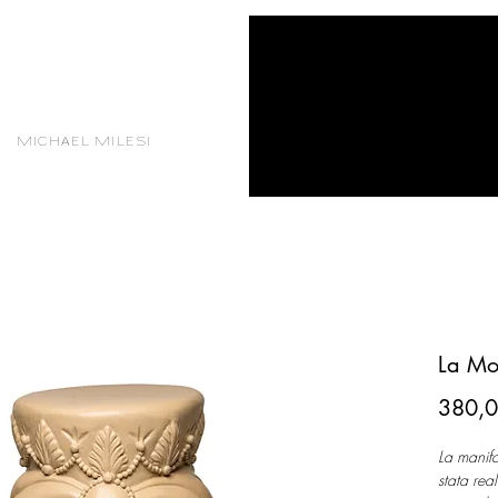
MICHAEL MILESI
La Mo
380,0
La manifa
stata rea