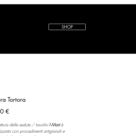
SHOP
ra Tortora
Prezzo
0 €
ttura delle sedute / tavolini
I Mori
è
lizzata con procedimenti artigianali e