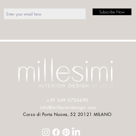
Subscribe Now
COUTURE
Press
About
+39 349 0726690
info@millesimidesign.com
Corso di Porta Nuova, 52 20121 MILANO