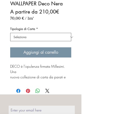
WALLPAPER Deco Nera
Prezzo
A partire da
210,00€
scontato
70,00 €
/
1m²
70,00 €
ogni
Tipologia di Carta
*
1
Metro
quadrato
Aggiungi al carrello
DECO è l’opulenza firmata Millesimi.
Una
nuova collezione di carta da parati e
tessuti essenzialmente caratterizzata da
forme semplici e lineari, in grado di
trasmettere un’elegante simmetria agli
ambienti.
Il lusso degli anni 20 del ‘900 espresso
da linee curve alternate a geometrie,