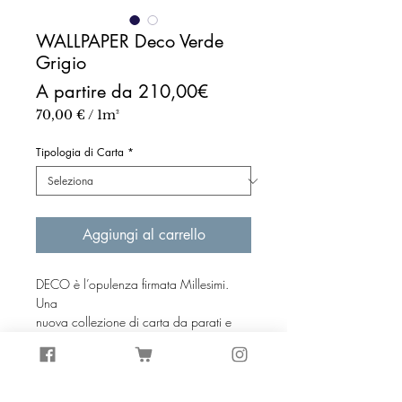
WALLPAPER Deco Verde
Grigio
Prezzo
A partire da
210,00€
scontato
70,00 €
/
1m²
70,00 €
ogni
Tipologia di Carta
*
1
Metro
quadrato
Aggiungi al carrello
DECO è l’opulenza firmata Millesimi.
Una
nuova collezione di carta da parati e
tessuti essenzialmente caratterizzata da
forme semplici e lineari, in grado di
trasmettere un’elegante simmetria agli
ambienti.