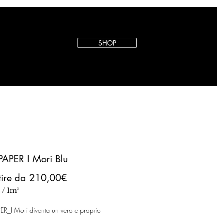
SHOP
APER I Mori Blu
Prezzo
tire da
210,00€
scontato
€
/
1m²
€
R_I Mori diventa un vero e proprio