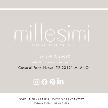
COUTURE
Press
About
Designer
In collab
+39 349 0726690
info@millesimidesign.com
Corso di Porta Nuova, 52 20121 MILANO
®2018
| P.IVA 04110460989
MILLESIMI
Privacy Policy
-
Store Policy