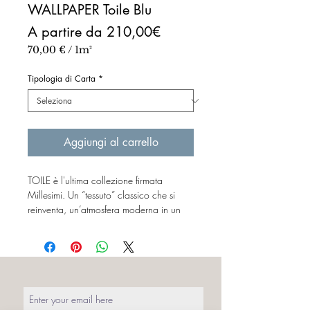
WALLPAPER Toile Blu
Prezzo
A partire da
210,00€
scontato
70,00 €
/
1m²
70,00 €
ogni
Tipologia di Carta
*
1
Metro
quadrato
Aggiungi al carrello
TOILE è l'ultima collezione firmata
Millesimi. Un “tessuto” classico che si
reinventa, un’atmosfera moderna in un
tema senza tempo.
Una nuova carta da parati ispirata
all’influenza delle stampe orientali nella
moda Anni ’20. Un sogno d’altri tempi
che con i suoi motivi idilliaci e romantici
rivisitati, anima uno sfondo monocromo.