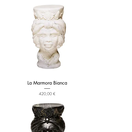
La Marmora Bianca
Prezzo
420,00 €