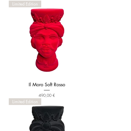
Limited Edition
Il Moro Soft Rosso
Prezzo
490,00 €
Limited Edition