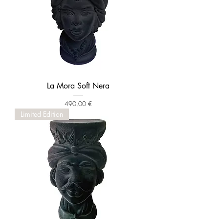
La Mora Soft Nera
Prezzo
490,00 €
Limited Edition